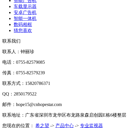
智能广告机
车载显示器
安卓广告机
智能一体机
数码相框
猜您喜欢
联系我们
联系人：钟丽珍
电话：0755-82579085
传真：0755-82579239
联系方式：15820786371
QQ：2850179522
邮件：hope15@cnhopestar.com
联系地址：广东省深圳市龙华区布龙路泉森启创园E栋6楼整层
您现在的位置：
希之望
->
产品中心
->
专业监视器